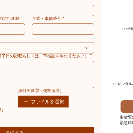
の走行距離
年式・車体番号
*
​↑​↑​
満了日の記載もしくは、車検証を添付ください）
*
​↑​↑​↑レ
添付画像②（傷箇所等）
ファイルを選択
等）
事故緊
緊急時
送信する