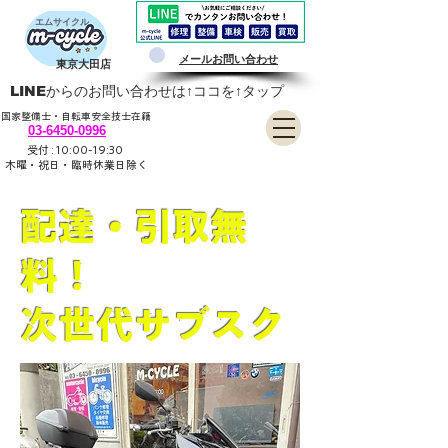
​エムサイクル
​メールお問い合わせ
東京大田店
LINEからのお問い合わせは↑ココを↑タップ
国家整備士・自転車安全技士在籍
03-6450-0996
​ 受付 : 10:00-19:30
木曜・祝日・臨時休業日
除く
配達・引取無
配達・引取無
料！
料！
​次世代サブスク
​次世代サブスク